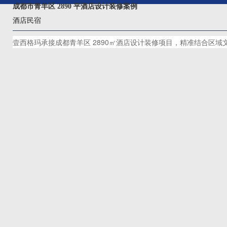
成都市青羊区 2890 平酒店设计装修案例
酒店民宿
壹西格玛承接成都青羊区 2890㎡酒店设计装修项目，精准结合区