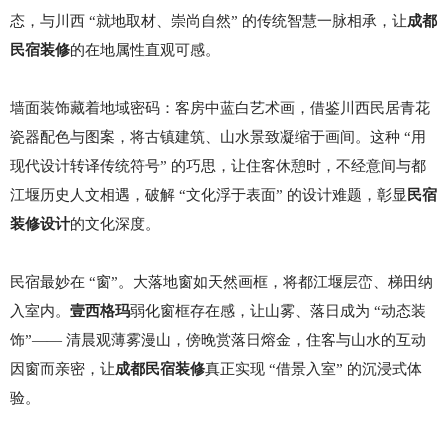
态，与川西 “就地取材、崇尚自然” 的传统智慧一脉相承，让
成都
民宿装修
的在地属性直观可感。
墙面装饰藏着地域密码：客房中蓝白艺术画，借鉴川西民居青花
瓷器配色与图案，将古镇建筑、山水景致凝缩于画间。这种
“用
现代设计转译传统符号” 的巧思，让住客休憩时，不经意间与都
江堰历史人文相遇，破解 “文化浮于表面” 的设计难题，彰显
民宿
装修设计
的文化深度。
民宿最妙在
“窗”。大落地窗如天然画框，将都江堰层峦、梯田纳
入室内。
壹西格玛
弱化窗框存在感，让山雾、落日成为
“动态装
饰”—— 清晨观薄雾漫山，傍晚赏落日熔金，住客与山水的互动
因窗而亲密，让
成都民宿装修
真正实现
“借景入室” 的沉浸式体
验。