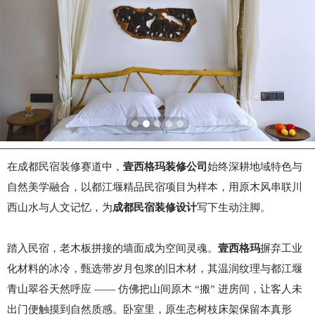
在成都民宿装修赛道中，
壹西格玛装修公司
始终深耕地域特色与
自然美学融合，以都江堰精品民宿项目为样本，用原木风串联川
西山水与人文记忆，为
成都民宿装修设计
写下生动注脚。
踏入民宿，老木板拼接的墙面成为空间灵魂。
壹西格玛
摒弃工业
化材料的冰冷，甄选带岁月包浆的旧木材，其温润纹理与都江堰
青山翠谷天然呼应
—— 仿佛把山间原木 “搬” 进房间，让客人未
出门便触摸到自然质感。卧室里，原生态树枝床架保留本真形