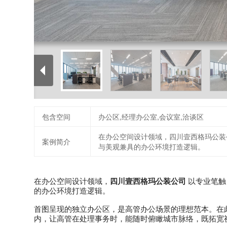
包含空间
办公区,经理办公室,会议室,洽谈区
在办公空间设计领域，四川壹西格玛公装
案例简介
与美观兼具的办公环境打造逻辑。
在办公空间设计领域，
四川壹西格玛公装公司
以专业笔触
的办公环境打造逻辑。
首图呈现的独立办公区，是高管办公场景的理想范本。在
内，让高管在处理事务时，能随时俯瞰城市脉络，既拓宽