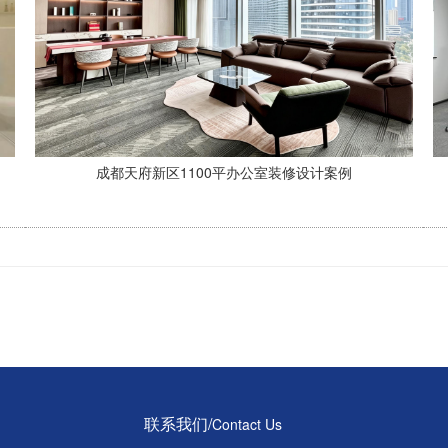
成都天府新区1100平办公室装修设计案例
联系我们/
Contact Us