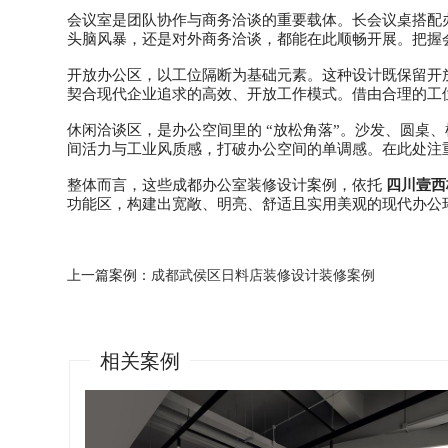
会议室是团队协作与商务洽谈的重要载体。长会议桌搭配
头脑风暴，还是对外商务洽谈，都能在此顺畅开展。把握
开放办公区，以工位隔断为基础元素。这种设计既保留开
契合现代企业追求的高效、开放工作模式。借由合理的工
休闲洽谈区，是办公空间里的
“
放松角落
”
。沙发、圆桌、
间活力与工业风质感，打破办公空间的单调感。在此处注
整体而言，这些成都办公室装修设计案例，依托
四川壹西
功能区，构建出宽敞、明亮、舒适且实用美观的现代办公
上一篇案例：
成都武侯区日料店装修设计装修案例
相关案例