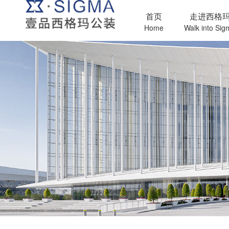
首页
走进西格
Home
Walk into Sig