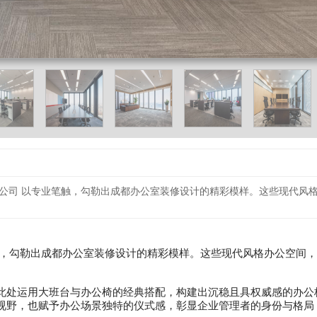
公司 以专业笔触，勾勒出成都办公室装修设计的精彩模样。这些现代风
，勾勒出成都办公室装修设计的精彩模样。这些现代风格办公空间，
此处运用大班台与办公椅的经典搭配，构建出沉稳且具权威感的办公
视野，也赋予办公场景独特的仪式感，彰显企业管理者的身份与格局