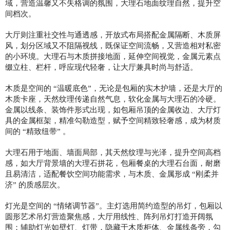
域，营造温馨又不失格调的氛围，大理石地面纹理自然，提升空
间档次。
大厅则注重社交性与通透感，开放式布局搭配金属隔断、木质屏
风，划分区域又不阻隔视线，既保证空间流畅，又营造相对私密
的小环境。大理石与木质拼接地面，延伸空间视觉，金属元素点
缀立柱、栏杆，呼应现代轻奢，让大厅兼具时尚与舒适。
木质是空间的
“
温暖底色
”
，无论是包厢的实木护墙，还是大厅的
木质卡座，天然纹理传递自然气息，软化金属与大理石的冷硬。
金属以线条、装饰件形式出现，如包厢吊顶的金属收边、大厅灯
具的金属框架，精准勾勒造型，赋予空间精致轻奢感，成为材质
间的
“
精致纽带
”
。
大理石用于地面、墙面局部，其天然纹理与光泽，提升空间高档
感，如大厅背景墙的大理石拼花，包厢餐桌的大理石台面，耐磨
且易清洁，适配餐饮空间功能需求，与木质、金属形成
“
刚柔并
济
”
的质感层次。
灯光是空间的
“
情绪调节器
”
。主灯选用简约造型的吊灯，包厢以
圆形艺术吊灯营造聚焦感，大厅用线性、阵列吊灯打造开阔氛
围；辅助灯光如壁灯、灯带，隐藏于木质柜体、金属线条旁，勾