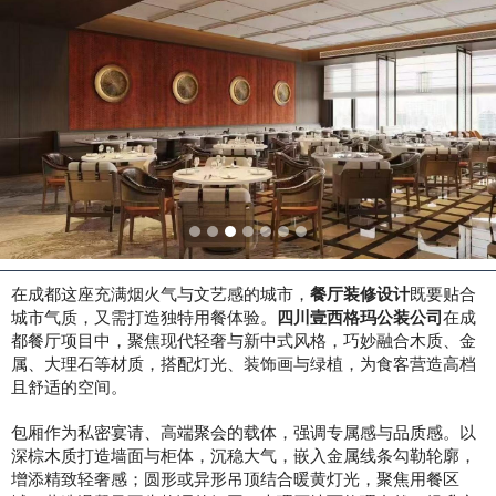
在成都这座充满烟火气与文艺感的城市，
餐厅装修设计
既要贴合
城市气质，又需打造独特用餐体验。
四川壹西格玛公装公司
在成
都餐厅项目中，聚焦现代轻奢与新中式风格，巧妙融合木质、金
属、大理石等材质，搭配灯光、装饰画与绿植，为食客营造高档
且舒适的空间。
包厢作为私密宴请、高端聚会的载体，强调专属感与品质感。以
深棕木质打造墙面与柜体，沉稳大气，嵌入金属线条勾勒轮廓，
增添精致轻奢感；圆形或异形吊顶结合暖黄灯光，聚焦用餐区