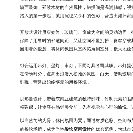
墙面装饰，延续木材的自然属性，触摸间是温润触感，视
踏入的第一步起，就用沉稳又亲和的色彩，营造出如归家
开放式设计贯穿始终，玻璃门、窗成为空间的灵动边界，
保障了用餐时的舒适间距，又让空间不显拥挤，食客穿梭
园用餐的惬意，将休闲氛围从室内拓展到室外，极大地延
组合运用吊灯、壁灯、串灯，不同灯具各司其职。吊灯提
在傍晚时分，点亮出浪漫又松弛的氛围。白天，借助玻璃
到晚，营造出始终惬意的用餐环境
。
拱形窗设计，带着东南亚建筑的独特韵味，竹制元素如遮
精致感，让食客在品尝美食前，先有视觉与心理的愉悦。
以自然简约为骨，休闲氛围为翼，通过材质色彩、空间布
的餐饮场所，成为当
地餐饮空间设计
的优秀范例，为城市