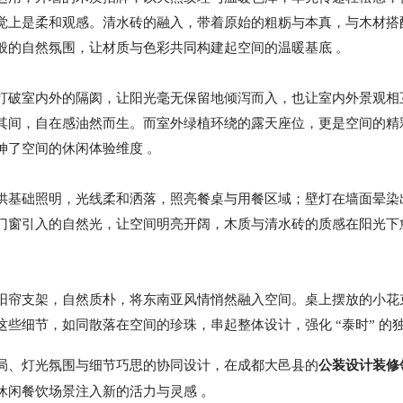
觉上是柔和观感。清水砖的融入，带着原始的粗粝与本真，与木材搭
般的自然氛围，让材质与色彩共同构建起空间的温暖基底
。
打破室内外的隔阂，让阳光毫无保留地倾泻而入，也让室内外景观相
其间，自在感油然而生。而室外绿植环绕的露天座位，更是空间的精
伸了空间的休闲体验维度
。
供基础照明，光线柔和洒落，照亮餐桌与用餐区域；壁灯在墙面晕染
门窗引入的自然光，让空间明亮开阔，木质与清水砖的质感在阳光下
阳帘支架，自然质朴，将东南亚风情悄然融入空间。桌上摆放的小花
这些细节，如同散落在空间的珍珠，串起整体设计，强化
“泰时” 
局、灯光氛围与细节巧思的协同设计，在成都大邑县的
公装设计装修
。
休闲餐饮场景注入新的活力与灵感