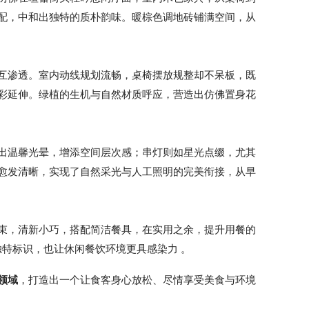
配，中和出独特的质朴韵味。暖棕色调地砖铺满空间，从
互渗透。室内动线规划流畅，桌椅摆放规整却不呆板，既
彩延伸。绿植的生机与自然材质呼应，营造出仿佛置身花
出温馨光晕，增添空间层次感；串灯则如星光点缀，尤其
愈发清晰，实现了自然采光与人工照明的完美衔接，从早
束，清新小巧，搭配简洁餐具，在实用之余，提升用餐的
的独特标识，也让休闲餐饮环境更具感染力 。
领域
，打造出一个让食客身心放松、尽情享受美食与环境