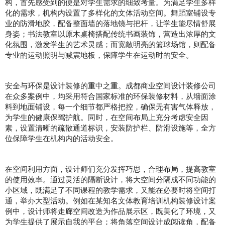
构，首先感受到的便是对学生需求的细致考量。为满足学生多样
化的需求，机构内设置了多样化的文体活动空间。舞蹈室铺设专
业的防滑地胶，配备整面墙的落地镜与把杆，让学生能尽情舒展
身姿；书法教室以原木桌椅搭配传统书画装饰，营造出浓厚的文
化氛围，激发学生的艺术灵感；而宽敞明亮的篮球场馆，则配备
专业的运动照明与减震地板，保障学生在运动时的安全。
安全与环保是设计装修的重中之重。成都商业空间设计装修公司
在众多案例中，均采用符合国家标准的环保装修材料，从墙面涂
料到地面铺设，每一个细节都严格把控，确保无有害气体释放，
为学生的健康保驾护航。同时，在空间布局上充分考虑安全因
素，设置清晰的疏散通道标识，安装防护栏、防滑设施等，全方
位保障学生在机构内的活动安全。
在空间利用方面，设计师们充分发挥巧思，合理布局，提高教室
的使用效率。通过灵活的隔断设计，将大空间分隔成不同功能的
小区域，既满足了不同课程的教学需求，又能在必要时将空间打
通，举办大型活动。例如在某知名文体教育培训机构装修设计案
例中，设计师将走廊空间改造为作品展示区，既美化了环境，又
为学生提供了展示自我的平台；将角落空间设计成阅读角，配备