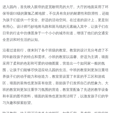
进入园内，首先映入眼帘的是宽敞明亮的大厅。大厅的地面采用了环
保等级
E0级的聚氯乙烯地胶，不仅具有良好的耐磨性和防滑性，还能
为孩子们提供一个安全、舒适的活动空间。在过道的设计上，更是别
有用心。设计师巧妙地将马路和斑马线的元素融入其中，让孩子们在
日常的行走中仿佛置身于一个小小的城市街道，增强了他们的交通安
全意识和对生活的认知。
沿着过道前行，便来到了各个班级的教室。教室的设计充分考虑了不
同年龄段孩子的特点和需求。小班的教室以温馨、舒适为主调，墙面
采用了柔和的色彩和可爱的动物图案，营造出一个如同家一般的氛
围，让孩子们能够尽快适应幼儿园的生活。中班的教室则更加注重培
养孩子们的动手能力和创造力，教室里设置了丰富的手工区和游戏
区，墙面的装饰也更加富有创意，鼓励孩子们发挥自己的想象力。大
班的教室则更加注重学习氛围的营造，教室里配备了先进的教学设备
和丰富的图书资料，墙面的装饰也更加简洁明了，以激发孩子们的学
习兴趣和探索欲望。