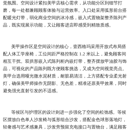
觉氛围。空间设计紧扣美甲店核心需求，从功能分区到细节打
磨，每一处都兼顾顾客体验与运营效率。入口处采用弧形前台搭
配暖光灯带，弱化商业空间的冰冷感，嵌入式置物架整齐陈列产
品，既实现展示功能，又让顾客进店即感受到精致质感。
美甲操作区是空间设计的核心，壹西格玛采用开放式布局搭
配人体工学座椅，工位间距严格控制在
1.2 米以上，避免顾客间
相互干扰。双拱形嵌入式陈列柜内嵌灯带，整齐摆放甲油胶与饰
品，可视化的产品陈列既方便顾客挑选，又成为空间视觉亮点。
美甲台选用哑光微水泥材质，耐脏易清洁，上方搭配专业柔光射
灯，确保美甲师操作无阴影、无色差，精准还原美甲效果，同时
避免强光直射引发的不适感。
等候区与护理区的设计则进一步强化了空间的松弛感。等候
区摆放白色单人沙发椅与弧形组合沙发，搭配金色球形落地灯，
轻奢感与艺术感兼具，沙发旁预留充电接口与置物台，满足顾客