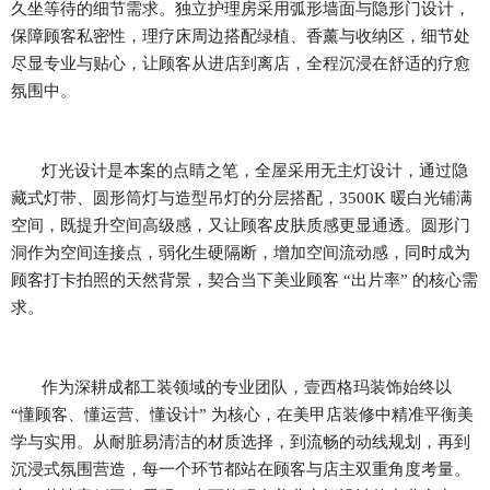
久坐等待的细节需求。独立护理房采用弧形墙面与隐形门设计，
保障顾客私密性，理疗床周边搭配绿植、香薰与收纳区，细节处
尽显专业与贴心，让顾客从进店到离店，全程沉浸在舒适的疗愈
氛围中。
灯光设计是本案的点睛之笔，全屋采用无主灯设计，通过隐
藏式灯带、圆形筒灯与造型吊灯的分层搭配，
3500K 暖白光铺满
空间，既提升空间高级感，又让顾客皮肤质感更显通透。圆形门
洞作为空间连接点，弱化生硬隔断，增加空间流动感，同时成为
顾客打卡拍照的天然背景，契合当下美业顾客 “出片率” 的核心需
求。
作为深耕成都工装领域的专业团队，壹西格玛装饰始终以
“懂顾客、懂运营、懂设计” 为核心，在美甲店装修中精准平衡美
学与实用。从耐脏易清洁的材质选择，到流畅的动线规划，再到
沉浸式氛围营造，每一个环节都站在顾客与店主双重角度考量。