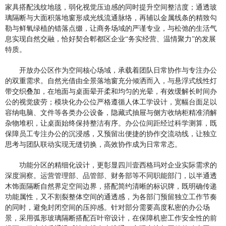
家具搭配浅纹地毯，弱化视觉压迫感的同时提升空间整洁度；通透玻
璃隔断与大面积落地窗形成光线流通脉络，再辅以金属线条的精致勾
勒与鲜氧绿植的错落点缀，让商务场域的严谨专业，与松弛的生活气
息实现自然交融，恰好契合郫都区企业“务实经营、温情聚力”的发展
特质。
开放办公区作为空间核心场域，承载着团队日常协作与专注办公
的双重需求。自然光借由全景落地窗充分倾洒而入，与悬浮式线性灯
带交织叠加，在地面与桌面晕开柔和均匀的光晕，有效缓解长时间办
公的视觉疲劳；模块化办公位严格遵循人体工学设计，宽幅台面足以
容纳电脑、文件等各类办公设备，隐藏式抽屉与侧方收纳柜精准消解
杂物堆积，让桌面始终保持整洁有序。办公位间距经过科学测算，既
保障员工专注办公的沉浸感，又预留出便捷的协作交流动线，让独立
思考与团队联动实现无缝切换，高效协作成为日常常态。
功能分区的精细化设计，更彰显四川壹西格玛对企业实际需求的
深度洞察。运营管理部、品管部、财务部等不同职能部门，以半通透
木饰面隔断自然界定空间边界，搭配简约清晰的标识牌，既明确传递
功能属性，又不割裂整体空间的通透感，为各部门预留独立工作节奏
的同时，避免封闭空间的压抑感。针对部分需要高度私密的办公场
景，采用弧形玻璃隔断搭配百叶帘设计，在保障机密工作安全性的前