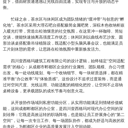
提下，借由材质通透感让光线自由流通，实现专注与开放的动态平
衡。
忙碌之余，茶水区与休闲区成为团队情绪的
“缓冲带”与创意的“孵
化地”。茶水区采用大理石吧台搭配极简金属吧凳，深棕木色收纳柜嵌
入暖光灯带，营造出松弛惬意的社交氛围，在这里冲一杯咖啡、简短
交谈，便能快速抽离高强度工作状态；休闲区则以曲线布艺沙发、圆
形洽谈桌搭配垂吊绿植陈设，既适配小型头脑风暴会议，也能满足员
工片刻休憩的需求，让思路在松弛氛围中重新焕发活力。
四川壹西格玛建筑工程有限公司的设计逻辑，始终锚定
“空间适配
需求”的核心：从成都市郫都区企业的行业属性、团队规模、办公习惯
出发，每一处动线规划、每一个收纳细节、每一块材质选择，都在精
准平衡“办公效率”与“体验质感”。这份设计不追求过度装饰，而是通
过对空间尺度、光线运用、功能适配的精细化把控，让空间不止容纳
桌椅设备，更承载团队的成长节奏与创意火花。
从开放协作场域到私密功能分区，从实用功能满足到情绪价值赋
能，这间成都郫都区的办公室，是四川壹西格玛对现代办公空间的深
刻诠释：它既是高效运转的职场阵地，也是能让员工舒展身心的
“第二
空间”，让每一次专注工作、每一场团队协作，都成为舒适与高效的双
向奔赴，为郫都区企业的高质量发展注入空间动能。