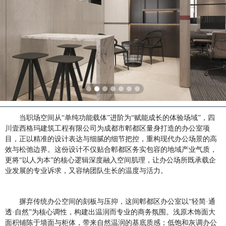
当职场空间从
“单纯功能载体”进阶为“赋能成长的体验场域”，四
川壹西格玛建筑工程有限公司为成都市郫都区量身打造的办公室项
目，正以精准的设计表达与细腻的细节把控，重构现代办公场景的高
效与松弛边界。这份设计不仅贴合郫都区务实包容的地域产业气质，
更将“以人为本”的核心逻辑深度融入空间肌理，让办公场所既承载企
业发展的专业诉求，又容纳团队生长的温度与活力。
摒弃传统办公空间的刻板与压抑，这间郫都区办公室以
“轻简·通
透·自然”为核心调性，构建出温润而专业的商务氛围。浅原木饰面大
面积铺陈于墙面与柜体，带来自然温润的基底质感；低饱和灰调办公