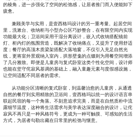
的棱角，进一步强化了空间的松弛感，让居者推门而入便能卸下
疲惫。
兼顾美学与实用，是壹西格玛设计的另一重考量。起居空间
里，洗漱台、收纳柜与小型办公区巧妙整合，在有限空间内实现
功能最大化；卫浴间采用干湿分离设计，嵌入式收纳搭配镜前
灯、柜内灯的氛围营造，既解决了收纳痛点，又提升了使用舒适
度；餐厅的高顶木质梁架搭配大落地窗，不仅引入充足自然光
线，更将室外景观纳入室内，拱形壁龛的点缀则为用餐空间增添
了几分雅致。即便是儿童房与复式卧室这类个性化空间，设计师
也能在坚守侘寂风基调的基础上，融入童趣元素与度假感设施，
让空间适配不同居者的需求。
从功能分区清晰的复式卧室，到温馨治愈的儿童房，从通透
自然的餐厅到实用精致的卫浴间，壹西格玛以统一的设计语言串
联起民宿的每一个角落。不刻意追求完美，而是在自然质朴中流
露细节温度，这种将生活需求与美学表达深度融合的设计，让侘
寂风不再只是一种风格符号，更成为一种可触摸、可感知的生活
方式，为居者勾勒出藏在日常里的松弛与惬意。