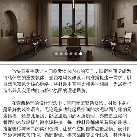
当快节奏生活让人们愈发渴求内心的安宁，民宿空间便成为
情绪休憩的重要载体。壹西格玛装修设计精准捕捉这一需求，以
自然侘寂风为核心脉络，将材质本真与柔和美学相融，为居者打
造出兼具实用功能与松弛氛围的理想居所。
在壹西格玛的设计理念中，空间无需繁杂修饰，材质本身即
是最好的装饰语言。无论是多功能起居空间的水泥墙面与藤编元
素碰撞，还是儿童房、卧室里温润的木质肌理，亦或是卫浴间、
餐厅的木纹墙板与微水泥拼接，每一种材质都保留着原始质感，
搭配暖棕与米白的柔和色调，让整个空间自带温暖滤镜。设计师
巧妙运用弧形门洞、椭圆形镜、拱形隔断等柔化线条，替代生硬