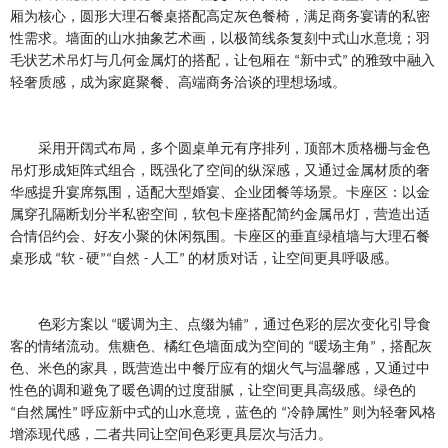
厢为核心，圆形大理石餐桌搭配高定灰色餐椅，满足商务宴请的私密
性需求。墙面的山水抽象艺术画，以极简线条复刻中式山水意境；羽
毛状艺术吊灯与几何金属灯的搭配，让包厢在
新中式
的雅致中融入
“
”
轻奢质感，成为家庭聚餐、高端商务洽谈的理想场域。
采用开阔式布局，多个圆桌单元有序排列，顶部木质格栅与金色
吊灯形成矩阵式组合，既强化了空间的纵深感，又通过金属材质的奢
华感提升宴席氛围，适配大型婚宴、企业团餐等场景。卡座区：以金
属穿孔隔断划分半私密空间，软包卡座搭配简约金属吊灯，营造出适
合情侣约会、好友小聚的休闲氛围。卡座区的垂直绿植墙与大理石餐
桌形成
软
硬
自然
人工
的材质对话，让空间更具呼吸感。
“
-
”“
-
”
色彩方案以
暖调为主、点缀为辅
，通过色彩的层次变化引导食
“
”
客的情绪流动。焦糖色、橘红色墙面成为空间的
暖场主角
，搭配灰
“
”
色、米色的家具，既营造出中餐厅应有的烟火气与温馨感，又通过中
性色的调和避免了暖色调的过度甜腻，让空间更具高级感。绿色的
自然属性
呼应新中式的山水意境，蓝色的
冷静属性
则为轻奢风格
“
”
“
”
增添现代感，二者共同让空间色彩更具层次与活力。