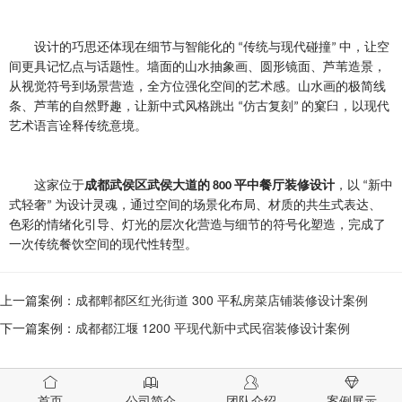
设计的巧思还体现在细节与智能化的
传统与现代碰撞
中，让空
“
”
间更具记忆点与话题性。
墙面的山水抽象画、圆形镜面、芦苇造景，
从视觉符号到场景营造，全方位强化空间的艺术感。山水画的极简线
条、芦苇的自然野趣，让新中式风格跳出
仿古复刻
的窠臼，以现代
“
”
艺术语言诠释传统意境。
这家位于
成都武侯区武侯大道的
平中餐厅
装修设计
，以
新中
800
“
式轻奢
为设计灵魂，通过空间的场景化布局、材质的共生式表达、
”
色彩的情绪化引导、灯光的层次化营造与细节的符号化塑造，完成了
一次传统餐饮空间的现代性转型。
上一篇案例：
成都郫都区红光街道 300 平私房菜店铺装修设计案例
下一篇案例：
成都都江堰 1200 平现代新中式民宿装修设计案例
首页
公司简介
团队介绍
案例展示