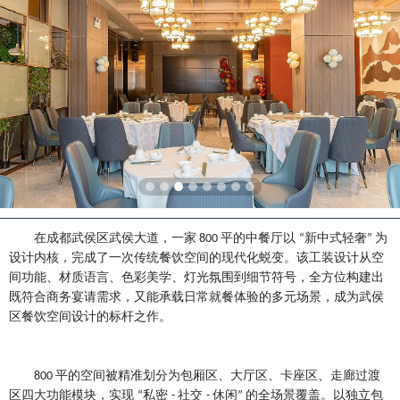
在成都武侯区武侯大道，一家
平的中餐厅以
新中式轻奢
为
800
“
”
设计内核，完成了一次传统餐饮空间的现代化蜕变。该工装设计从空
间功能、材质语言、色彩美学、灯光氛围到细节符号，全方位构建出
既符合商务宴请需求，又能承载日常就餐体验的多元场景，成为武侯
区餐饮空间设计的标杆之作。
平的空间被精准划分为包厢区、大厅区、卡座区、走廊过渡
800
区四大功能模块，实现
私密
社交
休闲
的全场景覆盖。以独立包
“
-
-
”