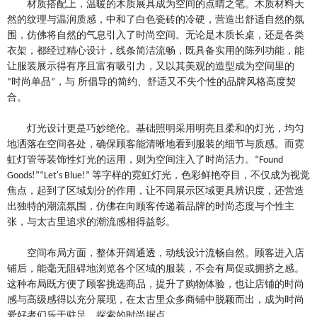
材质搭配上，温暖的木质展具成为空间的点睛之笔。木质材料天
然的纹理与温润质感，中和了白色瓷砖的冷硬，营造出舒适自然的氛
围，仿佛将自然的气息引入了时尚空间。无论是木质长桌，还是各类
衣架，都经过精心设计，线条简洁流畅，既具备实用的陈列功能，能
让服装展示得有序且富有吸引力，又以其美观的造型成为空间里的
时尚单品
，与 所倡导的简约、舒适又不失个性的品牌风格高度契
“
”
合。
灯光设计更是巧妙绝伦。基础照明采用明亮且柔和的灯光，均匀
地洒落在空间各处，确保顾客能清晰地看到服装的细节与质感。而霓
虹灯管等装饰性灯光的运用，则为空间注入了时尚活力。
“Found
等字样的霓虹灯光，色彩鲜艳夺目，不仅成为视觉
Goods!”“Let's Blue!”
焦点，起到了区域划分的作用，让不同展示区域更具辨识度，还营造
出独特的潮流氛围，仿佛在向顾客传递着品牌的时尚态度与个性主
张，与太古里追求的潮流感相得益彰。
空间布局方面，整体开阔通透，动线设计流畅自然。顾客进入店
铺后，能毫无阻碍地浏览各个区域的服装，不会有局促或拥挤之感。
这种布局既方便了顾客挑选商品，提升了购物体验，也让店铺的时尚
感与高级感得以充分展现，在太古里众多商铺中脱颖而出，成为时尚
爱好者们乐于驻足、探索的时尚据点。