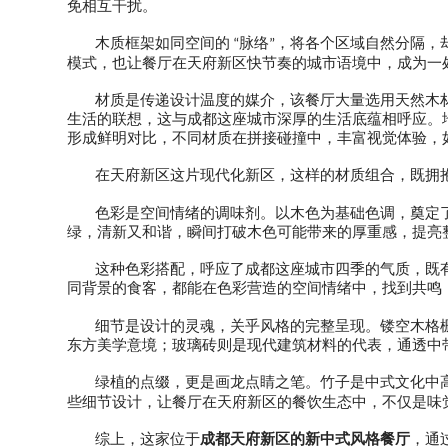
免相互干扰。
木质框架如同空间的
脉络
，将各个区域自然分隔，
“
”
模式，也让餐厅在天府新区快节奏的城市语境中，成为一
材质是传递设计温度的媒介，该餐厅大量选用天然木
生活的联想，这与成都这座城市深厚的生活底蕴相呼应。
形成鲜明对比，不同材质在拼接碰撞中，丰富视觉体验，
在天府新区这片现代化新区，这样的材质组合，既拥
色彩是空间情绪的调味剂。以木色为基础色调，奠定
绿，清新又和谐，瞬间打破木色可能带来的厚重感，提亮
这种色彩搭配，呼应了成都这座城市四季的气质，既
同背景的食客，都能在色彩营造的空间情绪中，找到共鸣
细节是设计的灵魂，关乎风格的完整呈现。镂空木格
东方美学意境；玻璃砖则是现代建筑材料的代表，通透中
绿植的点缀，更是画龙点睛之笔。竹子是中式文化中
些细节设计，让餐厅在天府新区的餐饮生态中，不仅是味
综上，这家位于
成都天府新区的新中式风格餐厅
，通