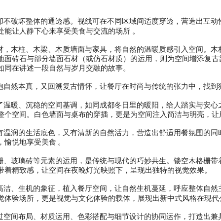
却不破坏整体的通透感。视线可在不同区域间适度穿透，营造出互动
处能让人静下心来享受美食与交流的场所 。
材，木柱、木梁、木质墙面与家具，将自然的温暖质感引入空间。木
地面砖石与部分墙面石材（或仿石材质）的运用，则为空间增添复古
如同在讲述一段自然与岁月交融的故事。
抱自然本真，又回溯复古情怀，让餐厅在时尚与传统的张力中，找到
了温暖、沉稳的空间基调，如同成都冬日里的暖阳，给人踏实与安心
整个空间。白色墙面与桌布的穿插，更是为空间注入简洁与明亮，让
有温润的生活底色，又有清新的自然活力，营造出舒适用餐氛围的同
，愉悦地享受美食
。
栅、玻璃砖等元素的运用，是传统与现代的巧妙共生。镂空木格栅带
带着精致感，让空间在夜晚灯光映照下，呈现出独特的视觉效果。
高洁、生机的象征，植入餐厅空间，让自然生机蔓延，呼应整体自然
觉体验场所，更是视觉与文化体验的载体，展现出新中式风格在现代
过空间布局、材质运用、色彩搭配与细节设计的协同运作，打造出兼