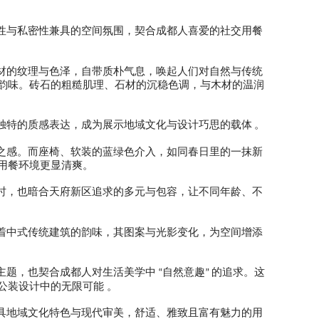
性与私密性兼具的空间氛围，契合成都人喜爱的社交用餐
材的纹理与色泽，自带质朴气息，唤起人们对自然与传统
韵味。砖石的粗糙肌理、石材的沉稳色调，与木材的温润
独特的质感表达，成为展示地域文化与设计巧思的载体
。
之感。而座椅、软装的蓝绿色介入，如同春日里的一抹新
用餐环境更显清爽。
时，也暗合天府新区追求的多元与包容，让不同年龄、不
着中式传统建筑的韵味，其图案与光影变化，为空间增添
主题，也契合成都人对生活美学中
自然意趣
的追求。这
“
”
公装设计中的无限可能 。
具地域文化特色与现代审美，舒适、雅致且富有魅力的用