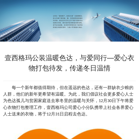
壹西格玛公装温暖色达，与爱同行—爱心衣
物打包待发，传递冬日温情
每一个新年都值得期待，但在遥远的色达，还有一群缺衣少粮的
人群，他们的新年更希望有温暖
。
为此，我们倡议社会更多爱心人士
为
色达孤儿与贫困家庭送去寒冬里的温暖与关怀，
月
日
下午将
爱
12
30
心衣物打包整理工作
，
壹西格玛公司爱心小分队
携
带上
社会各界爱心
人士
送来的衣物
，
将于
月
日
启程去
色达。
12
31