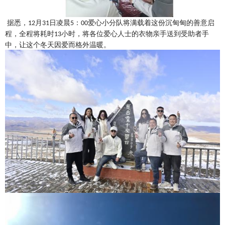
据悉，
月
日
凌晨
：
爱心小分队
将满载着这份沉甸甸的善意启
12
31
5
00
程，
全程将耗时
小时，将各位爱心人士的衣物
亲手送到受助者手
13
中，让这个冬天因爱而格外温暖。