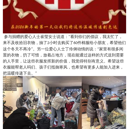
参与捐赠的爱心
人士崔莹女士说道：
“看到你们的倡议，我太忙了，
来不及收拾旧衣物，抽了
小时去购买了
件棉服给小朋友，希望他们
2
60
这个冬天不再冷”。另一位爱心人士丁伶俐
动情
的说
：
“家里有很多闲
置的衣物，扔了可惜，放着占地方，现在能通过这样的方式送到需要
的人手里，让这些衣服发挥新的价值，我觉得特别有意义。希望这些
衣服能帮
老人吗们、
孩子们抵御寒风，也希望有更多人能加入进来，
把温暖传递下去。
”