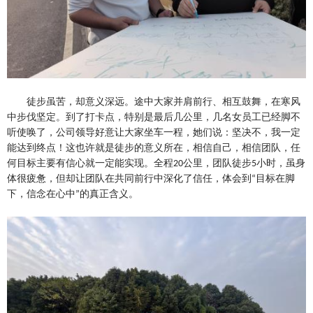
徒步虽苦，却意义深远。途中大家并肩前行、相互鼓舞，在寒风
中步伐坚定。到了打卡点，特别是最后几公里，几名女员工已经脚不
听使唤了，公司领导好意让大家坐车一程，她们说：坚决不，我一定
能达到终点！这也许就是徒步的意义所在，相信自己，相信团队，任
何目标主要有信心就一定能实现。全程
公里，团队徒步
小时，虽身
20
5
体很疲惫，但却让团队在共同前行中深化了信任，体会到
目标在脚
“
下，信念在心中
的真正含义。
”