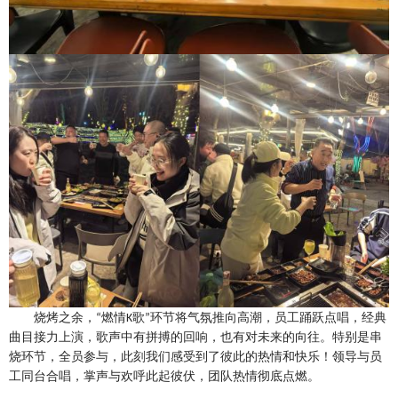
烧烤之余，
燃情
歌
环节将气氛推向高潮，员工踊跃点唱，经典
“
K
”
曲目接力上演，歌声中有拼搏的回响，也有对未来的向往。特别是串
烧环节，全员参与，此刻我们感受到了彼此的热情和快乐！领导与员
工同台合唱，掌声与欢呼此起彼伏，团队热情彻底点燃。