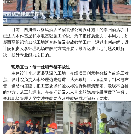
目前，四川壹西格玛酒店民宿装修公司设计施工的崇州酒店项目
已进入木作基层和水电基础施工阶段。为了把好质量关，
本周六，如
期而至
组织
第
12期工地巡查纠偏及
实战教学
工作，通过主创讲解，设
计院负责人李经理现场讲解的方式开展，最终达成工地问题及时解
决、提升专业能力之目的
。
现场直击：每一处细节都不放过
主创设计李老师带队深入工地，介绍项目创意并分析当前施工难
点。
设计院负责人
李经理边走边讲，从天幕灯、吊顶基层，到水电布
管、钢结构搭建，把工艺要求和验收标准拆得清清楚楚。发现不合格
的地方，
从工艺标准、存在问题及未来带来的隐患多维度做了讲解
，
并和现场管理人员交涉整改要点及整改完成时间做了要求
。