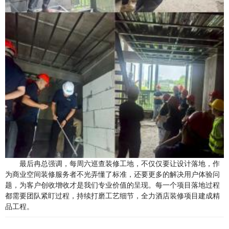
最后冉总强调，每周六巡查装修工地，不仅仅要让设计落地，作
为商业空间装修服务者
不光弄懂了标准，
还要更多的解决用户体验问
题，为客户创收增收才是我们专业价值的呈现。每一个项目落地过程
都需要团队
紧盯
过程
，
持续打磨工艺细节，全力
酒店装修
项目建成精
品工程。