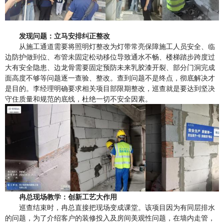
发现问题
：
立马
安排纠正
整改
从施工通道需要将照明灯整改为灯带常亮保障施工人员安全、临
边防护做到位、布管未固定松动移位导致通水不畅、楼梯踏步跨度过
大有安全隐患、边龙骨需要固定预防未来乳胶漆开裂、部分门洞完成
面高度不够等问题逐一查验、整改。
查到问题不是终点，彻底解决才
是目的。李经理明确要求相关
项目部限期整改
，
巡查就是要达到
坚决
守住质量和规范
的
底线
，
杜绝一切不安全因素。
冉总现场教学
：
创新工艺大作用
巡查
结束时
，冉总直接把现场变成课堂。
该项目因为有同层排水
的问题，为了介绍客户的装修投入及房间美观性问题，在墙内走管，