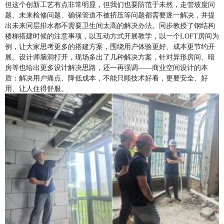
但这个创新工艺有点非常明显，但我们也要防范于未然，走管坡度问
题、未来检修问题、确保管道不被挤压等问题都需要逐一解决，并提
出未来同层排水都不需要卫生间太高的解决办法。同步教授了
钢结构
楼梯
搭建时候的注意事项，以互动方式开展教学，以一个
LOFT房间为
例，让大家思考更多的搭建方案，围绕用户体验更好、成本更节约开
展
。
设计师脑洞打开，现场多出了几种解决方案，针对异形房间、暗
房等也给出更多设计解决思路
，还一再强调
——
商业空间设计的本
质：解决用户痛点、降低成本，
不能只顾技术好看，更要安全、好
用、让人住得舒服。