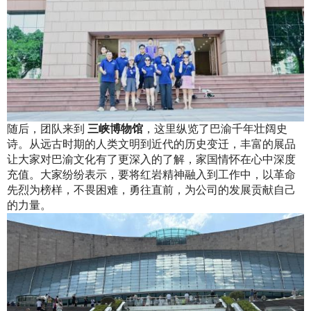
随后，团队来到
三峡博物馆
，这里纵览了巴渝千年壮阔史
诗。从远古时期的人类文明到近代的历史变迁，丰富的展品
让大家对巴渝文化有了更深入的了解，家国情怀在心中深度
充值。大家纷纷表示，要将红岩精神融入到工作中，以革命
先烈为榜样，不畏困难，勇往直前，为公司的发展贡献自己
的力量。