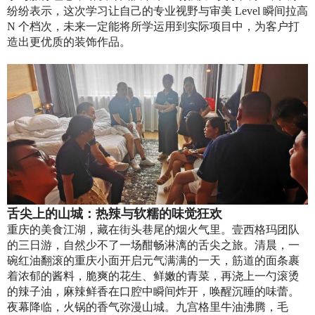
纷纷表示，这次学习让自己的专业视野与审美 Level 瞬间拉高
N 个档次，未来一定能将所学运用到实际项目中，为客户打
造出更优质的装饰作品。
舌尖上的山城：热辣与软糯的味觉狂欢
重庆的美食江湖，藏在街头巷尾的烟火气里。壹西格玛团队
的三日游，自然少不了一场酣畅淋漓的舌尖之旅。清晨，一
碗红油翻滚的重庆小面开启元气满满的一天，筋道的面条裹
着浓郁的酱料，脆爽的花生、鲜嫩的青菜，再浇上一勺滚烫
的辣子油，麻辣鲜香在口腔中瞬间炸开，唤醒沉睡的味蕾。
夜幕降临，火锅的香气弥漫山城。九宫格里牛油沸腾，毛