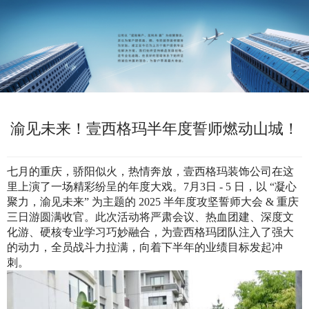
渝见未来！壹西格玛半年度誓师燃动山城！
七月的重庆，骄阳似火，热情奔放，壹西格玛装饰公司在这
里上演了一场精彩纷呈的年度大戏。
7
月
3日
- 5 日，以 “凝心
聚力，渝见未来” 为主题的 2025 半年度攻坚誓师大会 & 重庆
三日游圆满收官。此次活动将严肃会议、热血团建、深度文
化游、硬核专业学习巧妙融合，为壹西格玛团队注入了强大
的动力，全员战斗力拉满，向着下半年的业绩目标发起冲
刺。