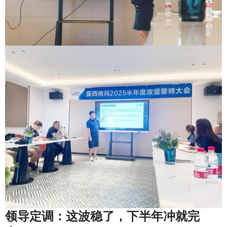
领导定调：这波稳了，下半年冲就完