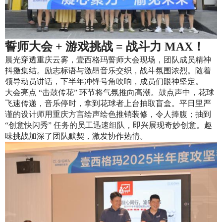
誓师大会
+
游戏
挑战
= 战斗力 MAX！
晨光穿透重庆云雾，壹西格玛誓师大会现场，团队成员精神
抖擞集结。励志标语与激昂音乐交织，战斗氛围浓烈。随着
领导动员讲话，下半年冲锋号角吹响，成员们眼神坚定。
大会亮点
“击鼓传花” 环节将气氛推向高潮。鼓点声中，花球
飞速传递，音乐停时，拿到花球者上台抽取盲盒。平日里严
谨的设计师用重庆方言绘声绘色推销装修，令人捧腹；抽到
“创意快闪秀” 任务的员工迅速组队，即兴展现奇妙创意。趣
味挑战加深了团队默契，激发协作热情。