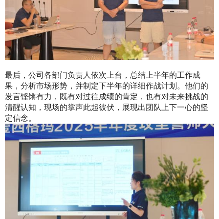
最后，公司各部门负责人依次上台，总结上半年的工作成
果，分析市场形势，并制定下半年的详细作战计划。他们的
发言铿锵有力，既有对过往成绩的肯定，也有对未来挑战的
清醒认知，现场的掌声此起彼伏，展现出团队上下一心的坚
定信
念。